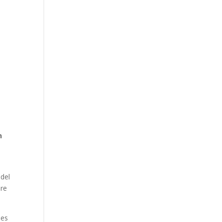
n
 del
ire
nes