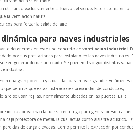
 filtrado del aire entrante.
en utilizando exclusivamente la fuerza del viento. Este sistema en la
e la ventilación natural.
tricos para forzar la salida del aire.
o dinámica para naves industriales
resante detenernos en este tipo concreto de
ventilación industrial
. 
dado por sus prestaciones para instalarlo en las naves industriales. 
suelen generar demasiado ruido. Se pueden distinguir distintas varian
e industrial:
enen una gran potencia y capacidad para mover grandes volúmenes 
lo que permite que estas instalaciones prescindan de conductos,
de aire se usan rejillas, normalmente ubicadas en las puertas. Es la
e indica aprovechan la fuerza centrífuga para genera presión al aire
na caja protectora de metal, la cual actúa como aislante acústico. Es
n pérdidas de carga elevadas. Como permite la extracción por condu