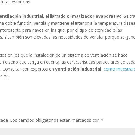
intas estancias.
entilación industrial
, el llamado
climatizador evaporativo
. Se tr
a doble función: ventila y mantiene el interior a la temperatura dese
nteresante para naves en las que, por el tipo de actividad o las
s. Y también son elevadas las necesidades de ventilar porque se gen
cios en los que la instalación de un sistema de ventilación se hace
 un diseño que tenga en cuenta las características particulares de cad
ia. Consultar con expertos en
ventilación industrial
,
como muestra 
cción.
cada.
Los campos obligatorios están marcados con
*