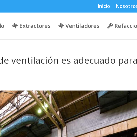
Inicio
Nosotro
do
Extractores
Ventiladores
Refacci
de ventilación es adecuado par