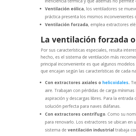
ineficiencia térmica y que además no permite el
Ventilación eólica
, los ventiladores se muev
práctica presenta los mismos inconvenientes qu
Ventilación forzada
, emplea extractores eléc
La ventilación forzada 
Por sus características especiales, resulta inte
hecho, es el sistema de ventilación más recomen
principal inconveniente es que algunos modelos 
que encajan según las características de cada nav
Con extractores axiales o
helicoidal
es
.
Ti
aire. Trabajan con pérdidas de carga mínimas 
aspiración y descargas libres. Para la entrada 
solución perfecta para naves diáfanas.
Con extractores centrífugo
. Como su nombr
para renovarlo. Los extractores se ubican en u
sistema de
ventilación industrial
trabaja co